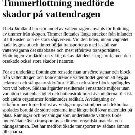
Timmerflottning medförde
skador på vattendragen
I hela Jämtland har stor andel av vattendragen använts för flottning
av timmer från skogen. Timmer flottades långa sträckor från inlandet
ut till kusten och de stora sågverken. Vid den tiden, innan vägnätet
hade byggts ut och timret börjat transporteras med lastbil var
vattenvägarna det snabbaste och mest effektiva transportsättet.
Flottningen var därför en viktig del av dåtidens skogsbruk, men den
orsakade också stora skador i naturen.
För att underlätta flottningen rensade man ur större stenar och block
från vattendragen och koncentrerade vattenflödet genom att bygga
ledarmar och stänga av sidofåror. Hällar och större block sprängdes
bort vid behov. Sådana åtgärder resulterade i ensartade miljöer utan
variation i vattenhastighet och bottenstrukturer.Livsmiljöerna för fisk
och andra organismer försämrades radikalt. Avstängning av
sidofåror medförde förlust av viktiga uppväxtmiljöer och lekbottnar
spolades bort då de större stenarna inte längre höll kvar materialet på
plats. Rätningar och rensningar som underlättade vattnets flöde
underlättade även transport av sediment, organiskt material och
näringsämnen. Det har medfört ökade transporter av sådana ämnen
till sjöarna.