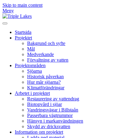
Skip to main content
Meny
Startsida
Projektet
Bakgrund och syfte
Mål
Medverkande
Förvaltning av vatten
Projektområden
Sjöarna
Historisk påverkan
Hur mår sjöarna?
Klimatförändringar
Arbetet i projektet
Restaurering av vattendrag
Biotopvård i sjöar
Vandringsvägar i Billstaån
Passerbara vägtrummor
Hänsyn i markanvändningen
Skydd av dricksvatten
Information om projektet
Ladda ned material