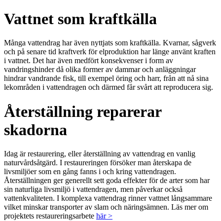
Vattnet som kraftkälla
Många vattendrag har även nyttjats som kraftkälla. Kvarnar, sågverk
och på senare tid kraftverk för elproduktion har länge använt kraften
i vattnet. Det har även medfört konsekvenser i form av
vandringshinder då olika former av dammar och anläggningar
hindrar vandrande fisk, till exempel öring och harr, från att nå sina
lekområden i vattendragen och därmed får svårt att reproducera sig.
Återställning reparerar
skadorna
Idag är restaurering, eller återställning av vattendrag en vanlig
naturvårdsåtgärd. I restaureringen försöker man återskapa de
livsmiljöer som en gång fanns i och kring vattendragen.
Återställningen ger generellt sett goda effekter för de arter som har
sin naturliga livsmiljö i vattendragen, men påverkar också
vattenkvaliteten. I komplexa vattendrag rinner vattnet långsammare
vilket minskar transporter av slam och näringsämnen. Läs mer om
projektets restaureringsarbete
här >